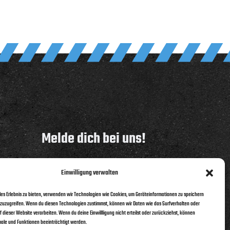
Melde dich bei uns!
05442 8057210
Einwilligung verwalten
info@team-strathmann.de
ales Erlebnis zu bieten, verwenden wir Technologien wie Cookies, um Geräteinformationen zu speichern
zuzugreifen. Wenn du diesen Technologien zustimmst, können wir Daten wie das Surfverhalten oder
f dieser Website verarbeiten. Wenn du deine Einwillligung nicht erteilst oder zurückziehst, können
le und Funktionen beeinträchtigt werden.