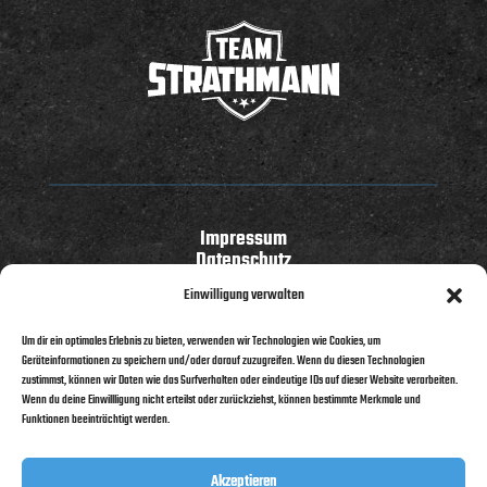
Impressum
Datenschutz
Cookie-Richtlinie (EU)
Einwilligung verwalten
Melde dich bei uns!
Um dir ein optimales Erlebnis zu bieten, verwenden wir Technologien wie Cookies, um
Geräteinformationen zu speichern und/oder darauf zuzugreifen. Wenn du diesen Technologien
zustimmst, können wir Daten wie das Surfverhalten oder eindeutige IDs auf dieser Website verarbeiten.
05442 8057210
Wenn du deine Einwillligung nicht erteilst oder zurückziehst, können bestimmte Merkmale und
Funktionen beeinträchtigt werden.
info@team-strathmann.de
Akzeptieren