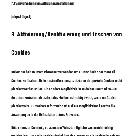
7.1 Verwalte deine Einwilligungseinstellungen
[object Object]
8. Aktivierung/Deaktivierung und Löschen von
Cookies
Du kannst deinen Internetbrowser verwenden um automatisch oder manuell
Cookies zu löschen. Du kannst außerdem spezifizieren ob spezielle Cookies nicht
platziert werden sollen. Eine andere Möglichkeit ist es deinen Internetbrowser
derart einzurichten, dass du jedes Mal benachrichtigt wirst, wenn ein Cookie
platziert wird. Für weitere Information über diese Möglichkeiten beachte die
Anweisungen in der Hilfesektion deines Browsers.
Bitte nimm zur Kenntnis, dass unsere Website möglicherweise nicht richtig