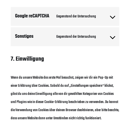
Google reCAPTCHA
Gegenstand der Untersuchung
Consent
to
Sonstiges
service
Gegenstand der Untersuchung
Consent
google-
to
recaptcha
service
7. Einwilligung
sonstiges
Wenn du unsere Website das erste Mal besuchst, zeigen wir dir ein Pop-Up mit
einer Erklärung über Cookies. Sobald du auf „Einstellungen speichern“ klickst,
gibst du uns deine Einwilligung alle von dir gewählten Kategorien von Cookies
und Plugins wie in dieser Cookie-Erklärung beschrieben zu verwenden. Du kannst
die Verwendung von Cookies über deinen Browser deaktivieren, aber bitte beachte,
dass unsere Website dann unter Umständen nicht richtig funktioniert.