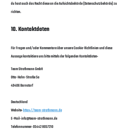
du hast auch das Recht diese an die Aufsichtsbehörde (Datenschutzbehörde) zu
richten.
10. Kontaktdaten
Für Fragen und/oder Kommentare über unsere Cookie-Richtlinien und diese
Aussage kontaktiere uns bitte mittels der folgenden Kontaktdaten:
Team Strathmann GmbH
Otto-Hahn-Straße 5a
49406 Barnstorf
Deutschland
Website:
https://team-strathmann.de
E-Mail:
info@
team-strathmann.de
Telefonnummer: 05442 8057210